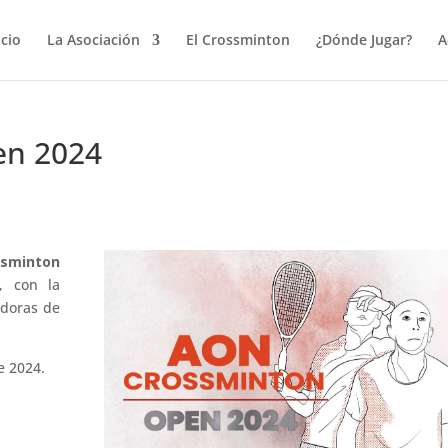
icio
La Asociación
El Crossminton
¿Dónde Jugar?
A
en 2024
ssminton
, con la
adoras de
e 2024.