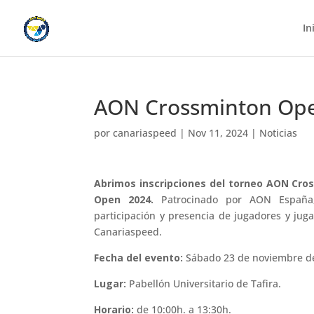
In
AON Crossminton Op
por
canariaspeed
|
Nov 11, 2024
|
Noticias
Abrimos inscripciones del torneo AON Cro
Open 2024.
Patrocinado por AON España
participación y presencia de jugadores y jug
Canariaspeed.
Fecha del evento:
Sábado 23 de noviembre d
Lugar:
Pabellón Universitario de Tafira.
Horario:
de 10:00h. a 13:30h.