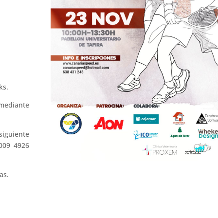
ks.
mediante
siguiente
009 4926
as.